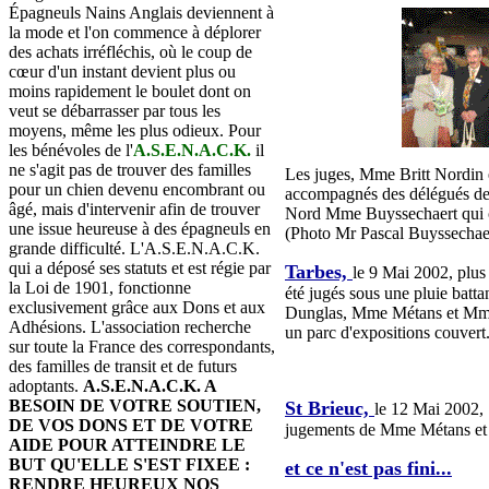
Épagneuls Nains Anglais deviennent à
la mode et l'on commence à déplorer
des achats irréfléchis, où le coup de
cœur d'un instant devient plus ou
moins rapidement le boulet dont on
veut se débarrasser par tous les
moyens, même les plus odieux. Pour
les bénévoles de l'
A.S.E.N.A.C.K.
il
ne s'agit pas de trouver des familles
Les juges, Mme Britt Nordin 
pour un chien devenu encombrant ou
accompagnés des délégués de
âgé, mais d'intervenir afin de trouver
Nord Mme Buyssechaert qui org
une issue heureuse à des épagneuls en
(Photo Mr Pascal Buyssechaer
grande difficulté. L'A.S.E.N.A.C.K.
qui a déposé ses statuts et est régie par
Tarbes,
le 9 Mai 2002, plus
la Loi de 1901, fonctionne
été jugés sous une pluie batta
exclusivement grâce aux Dons et aux
Dunglas, Mme Métans et Mm
Adhésions. L'association recherche
un parc d'expositions couvert.
sur toute la France des correspondants,
des familles de transit et de futurs
adoptants.
A.S.E.N.A.C.K. A
BESOIN DE VOTRE SOUTIEN,
St Brieuc,
le 12 Mai 2002, 
DE VOS DONS ET DE VOTRE
jugements de Mme Métans et l
AIDE POUR ATTEINDRE LE
BUT QU'ELLE S'EST FIXEE :
et ce n'est pas fini...
RENDRE HEUREUX NOS