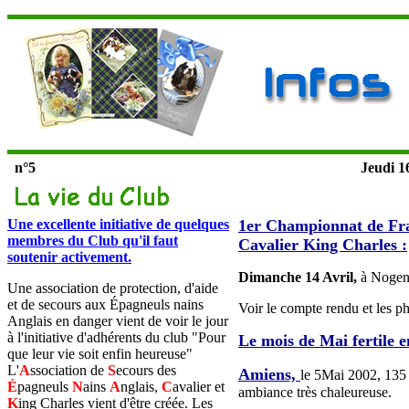
n°5
Jeudi 1
Une excellente initiative de quelques
1er Championnat de Fra
membres du Club qu'il faut
Cavalier King Charles :
soutenir activement.
Dimanche 14 Avril,
à Nogent
Une association de protection, d'aide
et de secours aux Épagneuls nains
Voir le compte rendu et les p
Anglais en danger vient de voir le jour
à l'initiative d'adhérents du club "Pour
Le mois de Mai fertile en
que leur vie soit enfin heureuse"
L'
A
ssociation de
S
ecours des
Amiens,
le 5Mai 2002, 135 
É
pagneuls
N
ains
A
nglais,
C
avalier et
ambiance très chaleureuse.
K
ing
C
harles vient d'être créée. Les