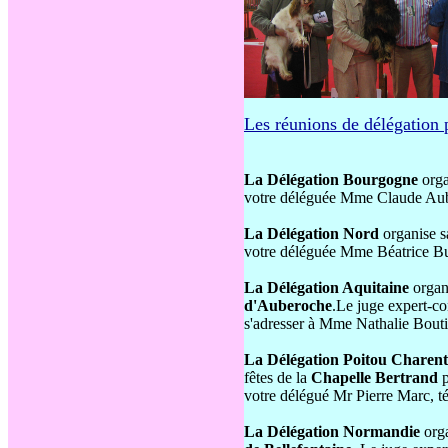
Les réunions de délégation 
La Délégation Bourgogne
org
votre déléguée Mme Claude Aubo
La Délégation Nord
organise 
votre déléguée Mme Béatrice Buy
La Délégation Aquitaine
organ
d'Auberoche
.Le juge expert-c
s'adresser à Mme Nathalie Bouti
La Délégation Poitou Charent
fêtes de la
Chapelle Bertrand
p
votre délégué Mr Pierre Marc, té
La Délégation Normandie
org