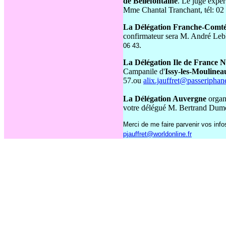
de Bellefontaine
. Le juge expe
Mme Chantal Tranchant, tél: 02
La Délégation Franche-Comt
confirmateur sera M. André Leb
.
06 43
La Délégation Ile de France 
Campanile d'
Issy-les-Moulinea
57.ou
alix.jauffret@passeripha
La Délégation Auvergne
organ
votre délégué M. Bertrand Dumo
Merci de me faire parvenir
vos infos
pjauffret@worldonline.fr