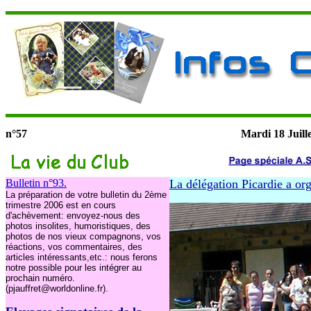
n°57
Mardi 18
Juill
Bulletin n°93.
La
délégation Picardie a or
La préparation de votre bulletin du 2ème
trimestre 2006 est en cours
d'achèvement: envoyez-nous des
photos insolites, humoristiques, des
photos de nos vieux compagnons, vos
réactions, vos commentaires, des
articles intéressants,etc.: nous ferons
notre possible pour les intégrer au
prochain numéro.
(pjauffret@worldonline.fr).