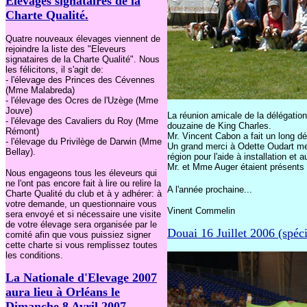
Elevages signataires de la
Charte Qualité.
Quatre nouveaux élevages viennent de
rejoindre la liste des "Eleveurs
signataires de la Charte Qualité". Nous
les félicitons, il s'agit de:
- l'élevage des Princes des Cévennes
(Mme Malabreda)
- l'élevage des Ocres de l'Uzège (Mme
Jouve)
La réunion amicale de la délégation
- l'élevage des Cavaliers du Roy (Mme
douzaine de King Charles.
Rémont)
Mr. Vincent Cabon a fait un long d
- l'élevage du Privilège de Darwin (Mme
Un grand merci à Odette Oudart mem
Bellay).
région pour l'aide à installation et
Mr. et Mme Auger étaient présent
Nous engageons tous les éleveurs qui
ne l'ont pas encore fait à lire ou relire la
A l'année prochaine...
Charte Qualité du club et à y adhérer: à
votre demande, un questionnaire vous
Vinent Commelin
sera envoyé et si nécessaire une visite
de votre élevage sera organisée par le
Douai 16 Juillet 2006 (spéci
comité afin que vous puissiez signer
cette charte si vous remplissez toutes
les conditions.
La Nationale d'Elevage 2007
aura lieu à Orléans le
Dimanche 8 Avril 2007.