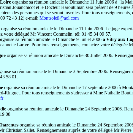
 Loire
organise sa réunion amicale le Dimanche 11 Juin 2006 à "la Ma
istian Jouanchicot et le Docteur Haroutunian sera présent de 9 heures à 
chiens des personnes qui se seront inscrites. Pour tous renseignemen
6 09 72 43 12) e-mail:
Montsoleil@aol.com
organise sa réunion amicale le Dimanche 11 Juin 2006. Le juge expert
ez votre délégué Mr Vincent Commelin, tél: 01 45 34 09 57.
organise sa réunion amicale le Dimanche 9 Juillet 2006
à Vitry aux Lo
eannette Larive.
Pour tous renseignements, contactez votre déléguée 
gne
organise sa réunion amicale le Dimanche 30 Juillet 2006. Rensei
ganise sa réunion amicale le Dimanche 3 Septembre 2006. Renseignem
 43 58 01
.
ne
organise sa réunion amicale le Dimanche 17 septembre 2006 à Monta
-Ringuet. Pour tous renseignements s'adresser à Mme Nathalie Boutin,
fr
ndie
organise sa réunion amicale le Dimanche 24 Septembre 2006. Ren
 19 08
.
Charentes
organise sa réunion amicale le Dimanche 24 Septembre 20
Mr Christian Sallet.
Renseignements auprès de votre délégué Mr Pierre M