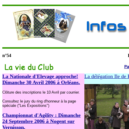
n°54
La Nationale d'Elevage approche!
La délégation Ile de
Dimanche 30 Avril 2006 à Orléans.
Clôture des inscriptions le 10 Avril par courrier.
Consultez le jury du ring d'honneur à la page
spéciale ("Les Expositions")
Championnat d'Agility
: Dimanche
24 Septembre 2006 à Nogent sur
Vernisson.