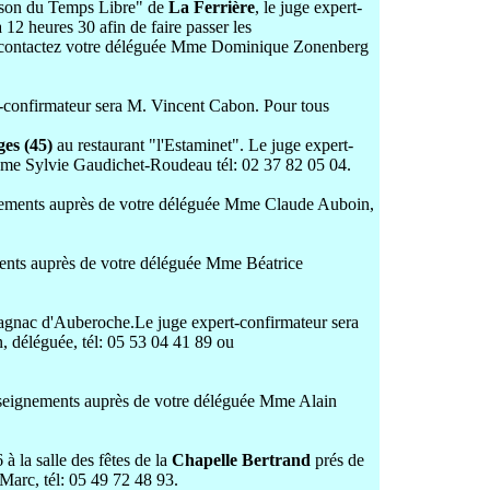
ison du Temps Libre" de
La Ferrière
, le juge expert-
12 heures 30 afin de faire passer les
ts, contactez votre déléguée Mme Dominique Zonenberg
-confirmateur sera M. Vincent Cabon. Pour tous
ges (45)
au restaurant "l'Estaminet".
Le juge expert-
Mme Sylvie Gaudichet-Roudeau tél: 02 37 82 05 04.
gnements auprès de votre déléguée Mme Claude Auboin,
ents auprès de votre déléguée Mme Béatrice
gnac d'Auberoche.Le juge expert-confirmateur sera
 déléguée, tél: 05 53 04 41 89 ou
seignements auprès de votre déléguée Mme Alain
06
à la salle des fêtes de la
Chapelle Bertrand
prés de
arc, tél: 05 49 72 48 93.