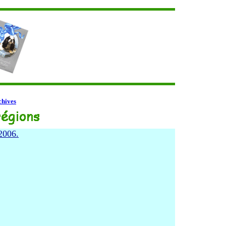
chives
2006.