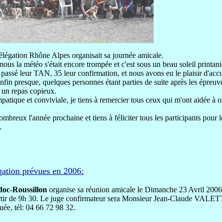
élégation Rhône Alpes organisait sa journée amicale.
ous la météo s'était encore trompée et c'est sous un beau soleil printan
passé leur TAN, 35 leur confirmation, et nous avons eu le plaisir d'accue
nfin presque, quelques personnes étant parties de suite après les épreuve
 un repas copieux.
patique et conviviale, je tiens à remercier tous ceux qui m'ont aidée à o
mbreux l'année prochaine et tiens à féliciter tous les participants pour l
.
gation prévues en 2006:
oc-Roussillon
organise sa réunion amicale le Dimanche 23 Avril 200
de 9h 30. Le juge confirmateur sera Monsieur Jean-Claude VALETTE
ée, tél: 04 66 72 98 32.