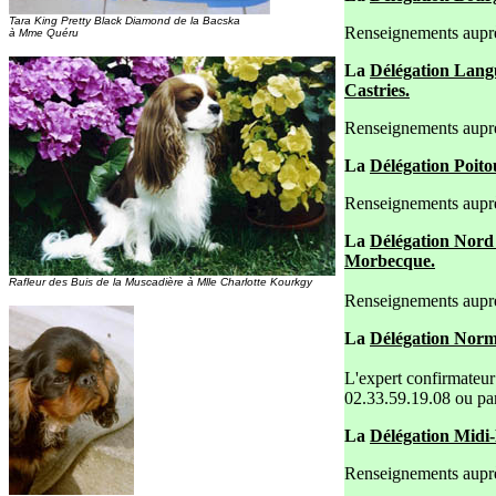
Tara King Pretty Black Diamond de la Bacska
Renseignements auprè
à Mme Quéru
La
Délégation Langu
Castries.
Renseignements auprès
La
Délégation Poito
Renseignements auprès
La
Délégation Nord 
Morbecque.
Rafleur des Buis de la Muscadière à Mlle Charlotte Kourkgy
Renseignements auprè
La
Délégation Norm
L'expert confirmateu
02.33.59.19.08 ou pa
La
Délégation Midi-
Renseignements aupr