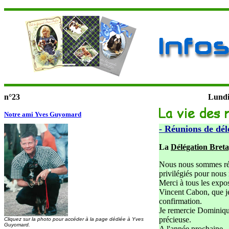
n°23
Lundi
Notre ami Yves Guyomard
- Réunions de dél
La
Délégation Breta
Nous nous sommes réu
privilégiés pour nous
Merci à tous les expo
Vincent Cabon, que je 
confirmation.
Je remercie Dominiqu
précieuse.
Cliquez sur la photo pour accéder à la page dédiée à Yves
Guyomard.
A l'année prochaine