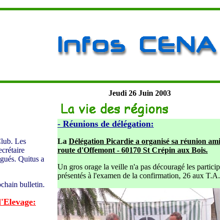
Jeudi 26
Juin 2003
- Réunions de délégation:
Club. Les
La
Délégation Picardie a organisé sa réunion am
ecrétaire
route d'Offemont - 60170 St Crépin aux Bois.
égués. Quitus a
Un gros orage la veille n'a pas découragé les partic
présentés à l'examen de la confirmation, 26 aux T.A
chain bulletin.
d'Elevage: