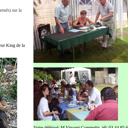
ernés) sur la
eur King de la
Votre délégué: M Vincent Commelin, tél: 03 44 85 6