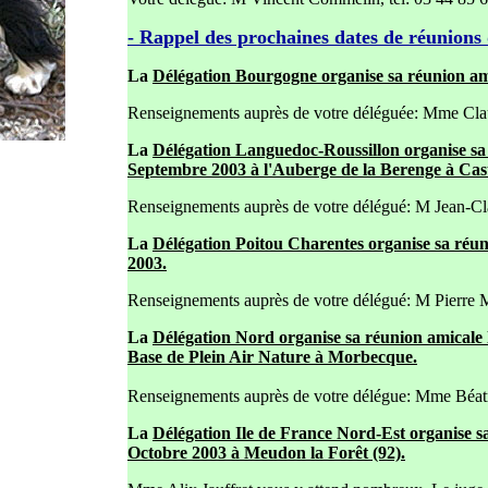
- Rappel des prochaines dates de réunions 
La
Délégation Bourgogne organise sa réunion ami
Renseignements auprès de votre déléguée: Mme Clau
La
Délégation Languedoc-Roussillon organise sa
Septembre 2003 à l'Auberge de la Berenge à Cast
Renseignements auprès de votre délégué: M Jean-Clau
La
Délégation Poitou Charentes organise sa réu
2003.
Renseignements auprès de votre délégué: M Pierre M
La
Délégation Nord organise sa réunion amicale
Base de Plein Air Nature à Morbecque.
Renseignements auprès de votre délégue: Mme Béatri
La
Délégation Ile de France Nord-Est organise s
Octobre 2003 à Meudon la Forêt (92).