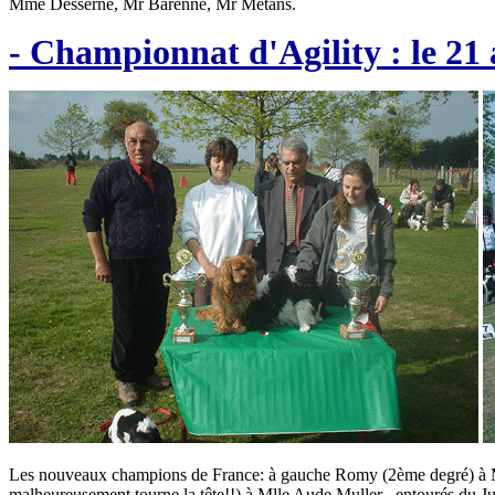
Mme Desserne, Mr Barenne, Mr Métans.
- Championnat d'Agility : le 21 
Les nouveaux champions de France: à gauche Romy (2ème degré) à Mm
malheureusement tourne la tête!!) à Mlle Aude Muller , entourés du 