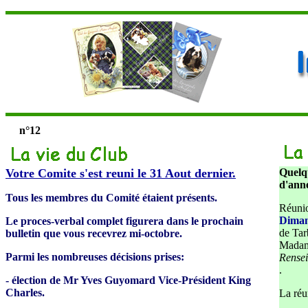
n°12
Votre Comite s'est reuni le 31 Aout dernier.
Quelqu
d'anné
Tous les membres du Comité étaient présents.
Réunio
Diman
Le proces-verbal complet figurera dans le prochain
de Tar
bulletin que vous recevrez mi-octobre.
Madam
Parmi les nombreuses décisions prises:
Rense
.
- élection de Mr Yves Guyomard Vice-Président King
Charles.
La réu