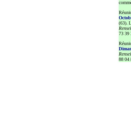
comme 
Réunio
Octob
(63).
L
Rense
73 39 
Réunio
Diman
Rense
88 04 