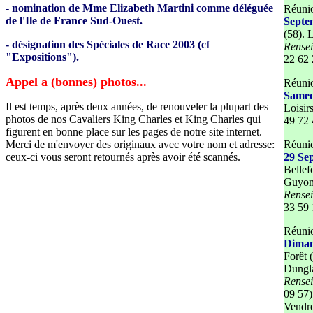
- nomination de Mme Elizabeth Martini comme déléguée
Réunio
de l'Ile de France Sud-Ouest.
Septe
(58). 
- désignation des Spéciales de Race 2003 (cf
Rense
"Expositions").
22 62 
Appel a (bonnes) photos...
Réunio
Samed
Il est temps, après deux années, de renouveler la plupart des
Loisir
photos de nos Cavaliers King Charles et King Charles qui
49 72 
figurent en bonne place sur les pages de notre site internet.
Merci de m'envoyer des originaux avec votre nom et adresse:
Réunio
ceux-ci vous seront retournés après avoir été scannés.
29 Se
Bellef
Guyom
Rense
33 59 
Réunio
Diman
Forêt 
Dungl
Rense
09 57)
Vendre