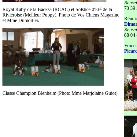
Rense
73 39 
Royal Ruby de la Backsa (RCAC) et Solstice d'Eté de la
Rivièroise (Meilleur Puppy). Photo de Vos Chiens Magazine
Réunio
et Mme Dumortier.
Diman
Rense
88 04 
Voici 
Picar
Classe Champion Blenheim (Photo Mme Marjolaine Guiot)