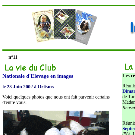
n°11
Nationale d'Elevage en images
Les ré
Réunio
le 23 Juin 2002 à Orléans
Diman
de Tar
Voici quelques photos que nous ont fait parvenir certains
Madam
d'entre vous:
Rense
.
Réunio
Septe
(58). 