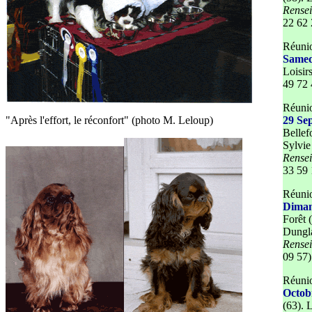
Rense
22 62 
Réunio
Samed
Loisir
49 72 
Réunio
"Après l'effort, le réconfort" (photo M. Leloup)
29 Se
Bellef
Sylvie
Rense
33 59 
Réunio
Diman
Forêt 
Dungl
Rense
09 57)
Réunio
Octob
(63).
L